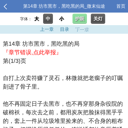
第14章 坊市黑市，黑吃黑的局_微末仙途
首页
大
中
小
护眼
关灯
字体：
上一章
目录
下一章
第14章 坊市黑市，黑吃黑的局
『章节错误,点此举报』
第(1/3)页
自打上次卖符赚了灵石，林微就把老瘸子的叮嘱
刻进了骨子里。
他不再固定日子去黑市，也不再穿那身杂役院的
破棉袄，每次去之前，都用炭灰把脸抹得黑乎乎
的，套上一件从垃圾堆里捡来的、不合身的粗布