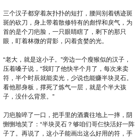
三个汉子都穿着灰扑扑的短打，腰间别着锈迹斑
斑的砍刀，身上带着散修特有的彪悍和戾气，为
首的是个刀疤脸，一只眼睛瞎了，剩下的那只
眼，盯着林微的背影，闪着贪婪的光。
“老大，就是这小子。”旁边一个瘦猴似的汉子，
压着嗓子说，“我盯了他快半个月了，每次来卖
符，半个时辰就能卖光，少说也能赚半块灵石。
看他那身板，撑死了炼气一层，就是个半大孩
子，没什么背景。”
刀疤脸啐了一口，把手里的酒囊往地上一摔，阴
恻恻地笑了：“半块灵石？够咱们哥仨快活好一阵
子了。再说了，这小子能画出这么好用的符，手