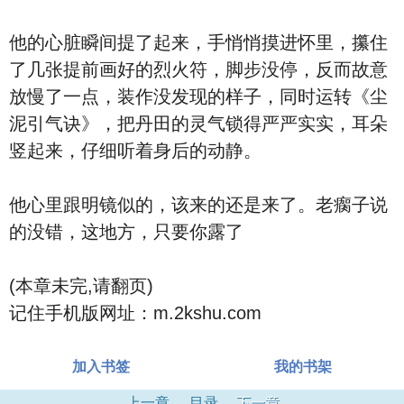
他的心脏瞬间提了起来，手悄悄摸进怀里，攥住
了几张提前画好的烈火符，脚步没停，反而故意
放慢了一点，装作没发现的样子，同时运转《尘
泥引气诀》，把丹田的灵气锁得严严实实，耳朵
竖起来，仔细听着身后的动静。
他心里跟明镜似的，该来的还是来了。老瘸子说
的没错，这地方，只要你露了
(本章未完,请翻页)
记住手机版网址：m.2kshu.com
加入书签
我的书架
上一章
目录
下一章