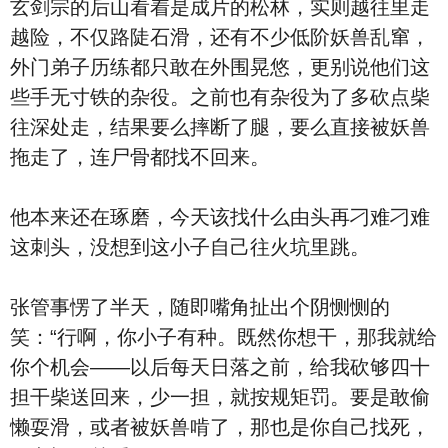
玄剑宗的后山看着是成片的松林，实则越往里走
越险，不仅路陡石滑，还有不少低阶妖兽乱窜，
外门弟子历练都只敢在外围晃悠，更别说他们这
些手无寸铁的杂役。之前也有杂役为了多砍点柴
往深处走，结果要么摔断了腿，要么直接被妖兽
拖走了，连尸骨都找不回来。
他本来还在琢磨，今天该找什么由头再刁难刁难
这刺头，没想到这小子自己往火坑里跳。
张管事愣了半天，随即嘴角扯出个阴恻恻的
笑：“行啊，你小子有种。既然你想干，那我就给
你个机会——以后每天日落之前，给我砍够四十
担干柴送回来，少一担，就按规矩罚。要是敢偷
懒耍滑，或者被妖兽啃了，那也是你自己找死，