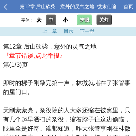
第12章 后山砍柴，意外的灵气之地_微末仙途
首页
大
中
小
护眼
关灯
字体：
上一章
目录
下一章
第12章 后山砍柴，意外的灵气之地
『章节错误,点此举报』
第(1/3)页
卯时的梆子刚敲完第一声，林微就堵在了张管事
的屋门口。
天刚蒙蒙亮，杂役院的人大多还缩在被窝里，只
有几个起早洒扫的杂役，缩着脖子往这边偷瞄，
眼里全是好奇。谁都知道，昨天张管事刚在林微