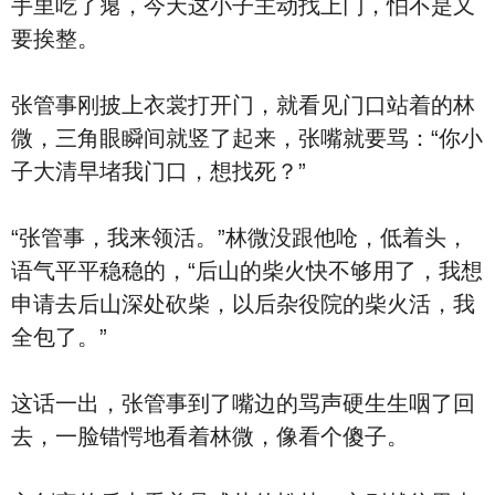
手里吃了瘪，今天这小子主动找上门，怕不是又
要挨整。
张管事刚披上衣裳打开门，就看见门口站着的林
微，三角眼瞬间就竖了起来，张嘴就要骂：“你小
子大清早堵我门口，想找死？”
“张管事，我来领活。”林微没跟他呛，低着头，
语气平平稳稳的，“后山的柴火快不够用了，我想
申请去后山深处砍柴，以后杂役院的柴火活，我
全包了。”
这话一出，张管事到了嘴边的骂声硬生生咽了回
去，一脸错愕地看着林微，像看个傻子。