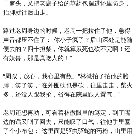
干窝头，又把老瘸子给的草药包揣进怀里防身，
抬脚就往后山走。
路过老周身边的时候，老周一把拉住了他，急得
声音都压不住了：“你小子疯了？后山深处是能随
便去的？四十担柴，你就算累死也砍不完啊！还
有妖兽，那是真吃人的！”
“周叔，放心，我心里有数。”林微拍了拍他的胳
膊，笑了笑，“在外围砍也是砍，往里走走，柴火
多，还没人跟我抢，省得在院里跟人置气。”
老周还想再劝，可看着林微眼里的笃定，到了嘴
边的话又咽了回去，只能叹了口气，往他手里塞
了个小布包：“这里面是驱虫驱蛇的药粉，山里用