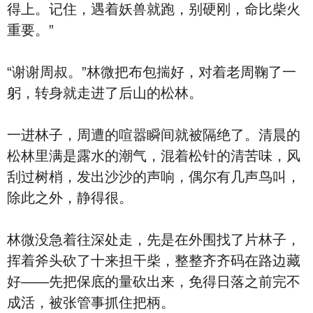
得上。记住，遇着妖兽就跑，别硬刚，命比柴火
重要。”
“谢谢周叔。”林微把布包揣好，对着老周鞠了一
躬，转身就走进了后山的松林。
一进林子，周遭的喧嚣瞬间就被隔绝了。清晨的
松林里满是露水的潮气，混着松针的清苦味，风
刮过树梢，发出沙沙的声响，偶尔有几声鸟叫，
除此之外，静得很。
林微没急着往深处走，先是在外围找了片林子，
挥着斧头砍了十来担干柴，整整齐齐码在路边藏
好——先把保底的量砍出来，免得日落之前完不
成活，被张管事抓住把柄。