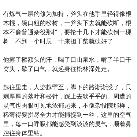
有炼气一层的修为加持，斧头在他手里轻得像根
木棍，碗口粗的松树，一斧头下去就能砍断，根
本不像普通杂役那样，要抡十几下才能砍倒一棵
树。不到一个时辰，十来担干柴就砍好了。
他擦了擦额头的汗，喝了口山泉水，啃了半口干
窝头，歇了口气，就起身往松林深处走。
越往里走，人迹越罕至，脚下的路渐渐没了，只
剩厚厚的落叶和松针，踩上去软乎乎的。周遭的
灵气也肉眼可见地浓郁起来，不像杂役院那样，
稀薄得要拼尽全力才能捕捉到一丝，这里的空气
里，每一口呼吸都能感受到淡淡的灵气，顺着鼻
腔往身体里钻。