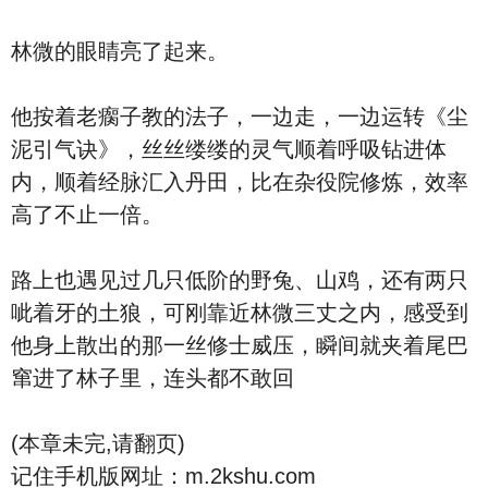
林微的眼睛亮了起来。
他按着老瘸子教的法子，一边走，一边运转《尘
泥引气诀》，丝丝缕缕的灵气顺着呼吸钻进体
内，顺着经脉汇入丹田，比在杂役院修炼，效率
高了不止一倍。
路上也遇见过几只低阶的野兔、山鸡，还有两只
呲着牙的土狼，可刚靠近林微三丈之内，感受到
他身上散出的那一丝修士威压，瞬间就夹着尾巴
窜进了林子里，连头都不敢回
(本章未完,请翻页)
记住手机版网址：m.2kshu.com