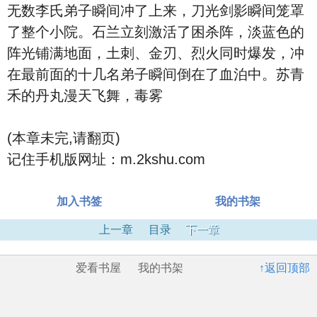
无数李氏弟子瞬间冲了上来，刀光剑影瞬间笼罩
了整个小院。石兰立刻激活了困杀阵，淡蓝色的
阵光铺满地面，土刺、金刃、烈火同时爆发，冲
在最前面的十几名弟子瞬间倒在了血泊中。苏青
禾的丹丸漫天飞舞，毒雾
(本章未完,请翻页)
记住手机版网址：m.2kshu.com
加入书签
我的书架
上一章
目录
下一章
爱看书屋
我的书架
↑返回顶部