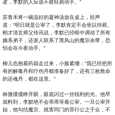
逻，李默的人应该不敢轻易动手。”
苏青禾将一碗温好的凝神汤放在桌上，轻声
道：“明日就是公审了，李默肯定不会坐以待毙。
刚才清玄师父传讯说，李默已经暗中调动了所有
嫡系弟子，还派人联系了黑风山的魔宗余孽，恐
怕会在今夜动手。”
柳儿也抱着药箱走过来，小脸紧绷：“我已经把所
有的解毒丹和疗伤丹都准备好了，还有三枚救命
的还魂丹，都在这里。”
林微缓缓睁开眼，眼底闪过一丝锐利的光。他早
就料到，李默绝不会乖乖等着公审。一旦公审开
始，他勾结魔宗、残害同门的罪行公之于众，不