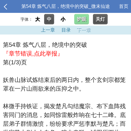
第54章 炼气八层，绝境中的突破_微末仙途
首页
大
中
小
护眼
关灯
字体：
上一章
目录
下一章
第54章 炼气八层，绝境中的突破
『章节错误,点此举报』
第(1/3)页
妖兽山脉试炼结束后的两日内，整个玄剑宗都笼
罩在一片山雨欲来的压抑之中。
林微手持铁证，揭发楚凡勾结魔宗、布下血阵残
害同门的消息，如同惊雷般炸响在七十二峰。底
层弟子群情激愤，纷纷要求严惩李默与楚凡；而