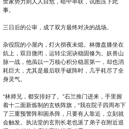
世家势力则人人自危，暗中串联，试图压下此
事。
三日后的公审，成了双方最终对决的战场。
杂役院的小屋内，灯火彻夜未熄。林微盘膝坐在
炕上，双目微闭，运转尘泥诀稳固修为。妖兽山
脉一战，他虽以一万核心积分稳居第一，却也消
耗巨大，尤其是最后联手破阵时，几乎耗尽了全
身灵气。
“林师兄，都安排好了。”石兰推门进来，手里握
着十二面新炼制的玄铁阵旗，“我在院子四周布下
了三重预警阵和困杀阵，只要有人靠近，立刻就
会触发。执法堂的玄刑长老也派了弟子在附近巡