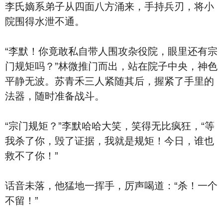
李氏嫡系弟子从四面八方涌来，手持兵刃，将小
院围得水泄不通。
“李默！你竟敢私自带人围攻杂役院，眼里还有宗
门规矩吗？”林微推门而出，站在院子中央，神色
平静无波。苏青禾三人紧随其后，握紧了手里的
法器，随时准备战斗。
“宗门规矩？”李默哈哈大笑，笑得无比疯狂，“等
我杀了你，毁了证据，我就是规矩！今日，谁也
救不了你！”
话音未落，他猛地一挥手，厉声喝道：“杀！一个
不留！”