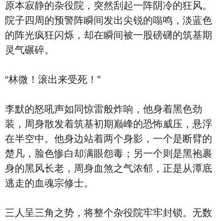
原本寂静的杂役院，突然刮起一阵阴冷的狂风。
院子四周的预警阵瞬间发出尖锐的嗡鸣，淡蓝色
的阵光疯狂闪烁，却在瞬间被一股磅礴的筑基期
灵气碾碎。
“林微！滚出来受死！”
李默的怒吼声如同惊雷般炸响，他身着黑色劲
装，周身散发着筑基初期巅峰的恐怖威压，悬浮
在半空中。他身边站着两个身影，一个是断臂的
楚凡，脸色惨白却满眼怨毒；另一个则是黑袍裹
身的黑风长老，周身血煞之气浓郁，正是从潭底
逃走的血魂宗修士。
三人呈三角之势，将整个杂役院牢牢封锁。无数