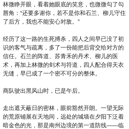
林微睁开眼，看着她眼底的笑意，也微微勾了勾
唇角：“还要多谢你，若不是你和石兰、柳儿守住
了后方，我也不能安心对敌。”
经历了这一路的生死搏杀，四人之间早已没了初
识的客气与疏离，多了一份能把后背交给对方的
信任。石兰的阵道、苏青禾的丹术、柳儿的医
术，再加上林微的剑术与符道，四人配合得天衣
无缝，早已成了一个密不可分的整体。
商队驶出黑风山时，已是午后。
走出遮天蔽日的密林，眼前豁然开朗。一望无际
的荒原铺展在天地间，远处的城墙在夕阳下泛着
暗金色的光，那是南州边境的第一道防线——临