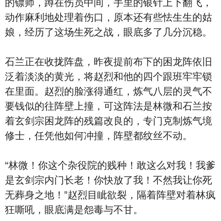
的镖师，蹲在伤员中间，手里的银针上下翻飞，
动作麻利地处理着伤口，原本还有些怯生生的姑
娘，经历了这场生死之战，眼底多了几分沉稳。
石兰正在收拢阵盘，昨夜提前布下的困龙阵依旧
泛着淡淡的黄光，将赵烈和他的四个跟班牢牢锁
在里面。赵烈的脸涨得通红，炼气八层的灵气不
要钱似的往阵壁上撞，可这阵法是林微和石兰按
着玄剑宗困龙阵的残篇改良的，专门克制炼气境
修士，任凭他如何冲撞，阵壁都纹丝不动。
“林微！你这个杂役院的贱种！敢这么对我！我爹
是玄剑宗内门长老！你快放了我！不然我让你死
无葬身之地！”赵烈目眦欲裂，隔着阵壁对着林疯
狂嘶吼，眼底满是怨毒与不甘。