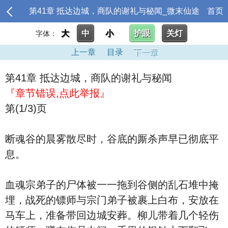
第41章 抵达边城，商队的谢礼与秘闻_微末仙途
首页
大
中
小
护眼
关灯
字体：
上一章
目录
下一章
第41章 抵达边城，商队的谢礼与秘闻
『章节错误,点此举报』
第(1/3)页
断魂谷的晨雾散尽时，谷底的厮杀声早已彻底平
息。
血魂宗弟子的尸体被一一拖到谷侧的乱石堆中掩
埋，战死的镖师与宗门弟子被裹上白布，安放在
马车上，准备带回边城安葬。柳儿带着几个轻伤