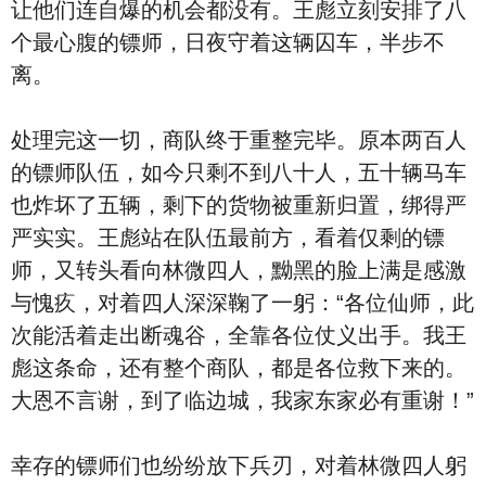
让他们连自爆的机会都没有。王彪立刻安排了八
个最心腹的镖师，日夜守着这辆囚车，半步不
离。
处理完这一切，商队终于重整完毕。原本两百人
的镖师队伍，如今只剩不到八十人，五十辆马车
也炸坏了五辆，剩下的货物被重新归置，绑得严
严实实。王彪站在队伍最前方，看着仅剩的镖
师，又转头看向林微四人，黝黑的脸上满是感激
与愧疚，对着四人深深鞠了一躬：“各位仙师，此
次能活着走出断魂谷，全靠各位仗义出手。我王
彪这条命，还有整个商队，都是各位救下来的。
大恩不言谢，到了临边城，我家东家必有重谢！”
幸存的镖师们也纷纷放下兵刃，对着林微四人躬