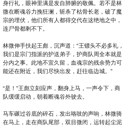
身行礼，眼神里满是发自肺腑的敬佩。若不是林
微在断魂谷力挽狂澜，斩杀了枯骨长老，破了魔
宗的埋伏，他们所有人都得交代在这绝地之中，
连尸骨都剩不下。
林微伸手扶起王彪，沉声道：“王镖头不必多礼，
我们是宗门指派的护送弟子，护商队周全本就是
分内之事。此地不宜久留，血魂宗的残余势力可
能还在附近，我们尽快出发，赶往临边城。”
“是！”王彪立刻应声，翻身上马，一声令下，商
队缓缓启动，朝着断魂谷外驶去。
马车碾过谷底的碎石，发出咯吱的声响，林微骑
在马上，走在商队尾部，双目微闭，运转起尘泥