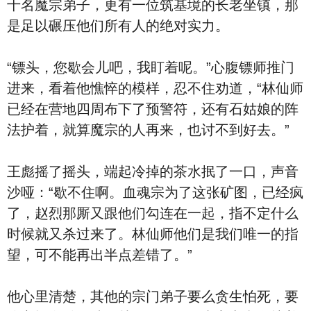
十名魔宗弟子，更有一位筑基境的长老坐镇，那
是足以碾压他们所有人的绝对实力。
“镖头，您歇会儿吧，我盯着呢。”心腹镖师推门
进来，看着他憔悴的模样，忍不住劝道，“林仙师
已经在营地四周布下了预警符，还有石姑娘的阵
法护着，就算魔宗的人再来，也讨不到好去。”
王彪摇了摇头，端起冷掉的茶水抿了一口，声音
沙哑：“歇不住啊。血魂宗为了这张矿图，已经疯
了，赵烈那厮又跟他们勾连在一起，指不定什么
时候就又杀过来了。林仙师他们是我们唯一的指
望，可不能再出半点差错了。”
他心里清楚，其他的宗门弟子要么贪生怕死，要