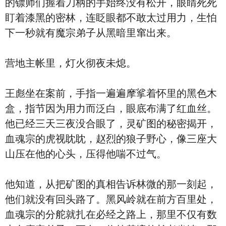
的镖师们握着刀柄的手始终没有松开，眼睛死死
盯着漆黑的密林，连眨眼都不敢太过用力，生怕
下一秒就有魔宗弟子从黑暗里窜出来。
营地主帐里，灯火彻夜未熄。
王彪坐在案前，手指一遍遍摩挲着怀里的黑色木
盒，指节因为用力而泛白，眼底布满了红血丝。
他已经三天三夜没合眼了，灵矿图的秘密揭开，
血魂宗的虎视眈眈，赵烈的狼子野心，像三座大
山压在他的心头，压得他喘不过气。
他知道，从把矿图的真相告诉林微的那一刻起，
他们就没有回头路了。黑风岭就在前方百里处，
血魂宗的分舵就扎在必经之路上，那里不仅有数