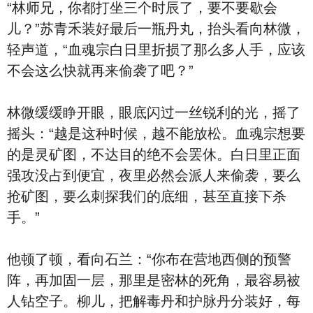
“林师兄，你都打坐三个时辰了，要不要歇会
儿？”苏青禾装好最后一瓶丹丸，抬头看向林微，
轻声道，“血魂宗白日里折损了那么多人手，应该
不会这么快就再来偷袭了吧？”
林微缓缓睁开眼，眼底闪过一丝锐利的光，摇了
摇头：“越是这种时候，越不能放松。血魂宗想要
的是灵矿图，不达目的绝不会罢休。白日里正面
强攻没占到便宜，夜里必然会派人来偷袭，要么
抢矿图，要么刺探我们的底细，甚至直接下杀
手。”
他顿了顿，看向石兰：“你布在营地西侧的预警
阵，再加固一层，那里是密林的死角，最容易被
人钻空子。柳儿，把解毒丹和护脉丹分装好，每