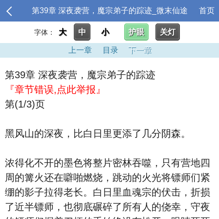
第39章 深夜袭营，魔宗弟子的踪迹_微末仙途
首页
大
中
小
护眼
关灯
字体：
上一章
目录
下一章
第39章 深夜袭营，魔宗弟子的踪迹
『章节错误,点此举报』
第(1/3)页
黑风山的深夜，比白日里更添了几分阴森。
浓得化不开的墨色将整片密林吞噬，只有营地四
周的篝火还在噼啪燃烧，跳动的火光将镖师们紧
绷的影子拉得老长。白日里血魂宗的伏击，折损
了近半镖师，也彻底碾碎了所有人的侥幸，守夜