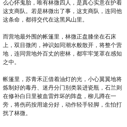
么心怀鬼胎，唯有林微四人，是真心实意在护着
这支商队。若是林微出了事，这支商队，连同他
这条命，都得交代在这黑风山里。
而营地最外围的帐篷里，林微正盘膝坐在石床
上，双目微闭，神识如同潮水般散开，将整个营
地，连同营地外百丈的密林，都牢牢笼罩在感知
之中。
帐篷里，苏青禾正借着油灯的光，小心翼翼地将
炼制好的毒丹、迷丹分门别类装进瓷瓶，石兰则
在修补白日里被血雷炸坏的阵盘，柳儿蹲在一
旁，将伤药按用途分好，动作轻手轻脚，生怕打
扰了林微。