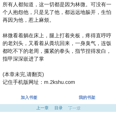
所有人都知道，这一切都是因为林微。可没有一
个人抱怨他，只是见了他，都远远地躲开，生怕
再因为他，惹上麻烦。
林微看着躺在床上，腿上打着夹板，疼得直哼哼
的老刘头，又看着从粪坑回来，一身臭气，连饭
都吃不下的老周，攥紧的拳头，指节捏得发白，
指甲深深嵌进了掌
(本章未完,请翻页)
记住手机版网址：m.2kshu.com
加入书签
我的书架
上一章
目录
下一章