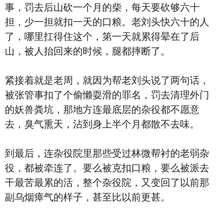
事，罚去后山砍一个月的柴，每天要砍够六十
担，少一担就扣一天的口粮。老刘头快六十的人
了，哪里扛得住这个，第一天就累得晕在了后
山，被人抬回来的时候，腿都摔断了。
紧接着就是老周，就因为帮老刘头说了两句话，
被张管事扣了个偷懒耍滑的罪名，罚去清理外门
的妖兽粪坑，那地方连最底层的杂役都不愿意
去，臭气熏天，沾到身上半个月都散不去味。
到最后，连杂役院里那些受过林微帮衬的老弱杂
役，都被牵连了。要么被克扣口粮，要么被派去
干最苦最累的活，整个杂役院，又变回了以前那
副乌烟瘴气的样子，甚至比以前更甚。