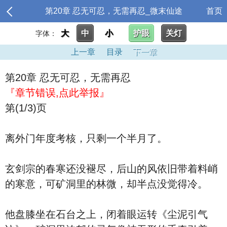
第20章 忍无可忍，无需再忍_微末仙途
首页
大
中
小
护眼
关灯
字体：
上一章
目录
下一章
第20章 忍无可忍，无需再忍
『章节错误,点此举报』
第(1/3)页
离外门年度考核，只剩一个半月了。
玄剑宗的春寒还没褪尽，后山的风依旧带着料峭
的寒意，可矿洞里的林微，却半点没觉得冷。
他盘膝坐在石台之上，闭着眼运转《尘泥引气