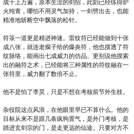
成千上万遍，原本生涩的剑招，此刻已经练得炉
火纯青，哪怕不用灵气加持，一剑劈出去，也能
精准地斩断空中飘落的松针。
符箓一道更是精进神速。雷纹符已经能做到十张
成八张，就连老瘸子给的爆炎符，他也摸透了符
纹脉络，能画出七成威力的仿品。更别说他摸索
出的融符之术，已经能将三种属性的符纹融在一
张符里，威力翻了数倍不止。
他不是怕了李昊，只是不想在考核前节外生枝。
杂役院这点风浪，在他眼里早已不算什么。他的
目标从来不是跟几条疯狗置气，是外门考核，是
踏进玄剑宗的门，是走更远的仙途。只要对方不