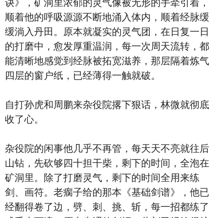
诀》，矿洞里浓郁的灵气像被无形的手牵引着，
顺着他的呼吸源源不断地涌入体内，顺着经脉缓
缓淌入丹田。原本就凝实的灵气团，在日复一日
的打磨中，愈发厚重温润，每一次周天流转，都
能清晰地感觉到经脉被拓宽滋养，那层隔着炼气
四层的窗户纸，已经薄得一触就破。
自打孙虎和周鹏来杂役院撂下狠话，林微就彻底
收了心。
杂役院的闲事他几乎不再管，每天天不亮就往后
山钻，先砍够四十担干柴，剩下的时间，全泡在
矿洞里。除了打磨灵气，剩下的时间全用来练
剑、画符。老瘸子给的那本《基础剑谱》，他已
经翻得卷了边，劈、刺、挑、斩，每一招都练了