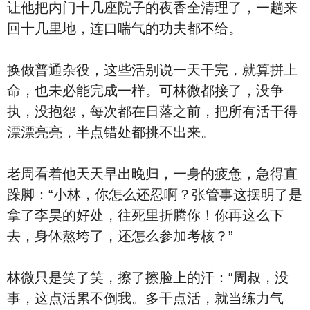
让他把内门十几座院子的夜香全清理了，一趟来
回十几里地，连口喘气的功夫都不给。
换做普通杂役，这些活别说一天干完，就算拼上
命，也未必能完成一样。可林微都接了，没争
执，没抱怨，每次都在日落之前，把所有活干得
漂漂亮亮，半点错处都挑不出来。
老周看着他天天早出晚归，一身的疲惫，急得直
跺脚：“小林，你怎么还忍啊？张管事这摆明了是
拿了李昊的好处，往死里折腾你！你再这么下
去，身体熬垮了，还怎么参加考核？”
林微只是笑了笑，擦了擦脸上的汗：“周叔，没
事，这点活累不倒我。多干点活，就当练力气