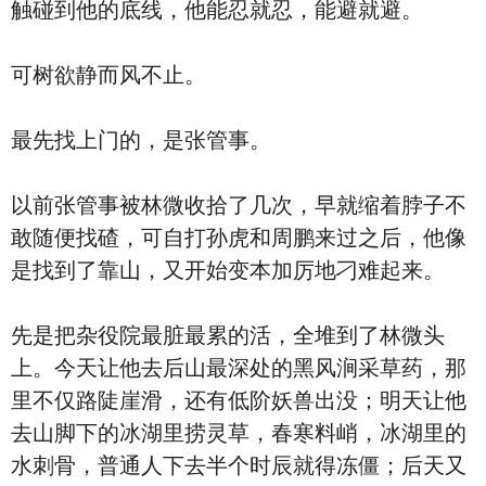
触碰到他的底线，他能忍就忍，能避就避。
可树欲静而风不止。
最先找上门的，是张管事。
以前张管事被林微收拾了几次，早就缩着脖子不
敢随便找碴，可自打孙虎和周鹏来过之后，他像
是找到了靠山，又开始变本加厉地刁难起来。
先是把杂役院最脏最累的活，全堆到了林微头
上。今天让他去后山最深处的黑风涧采草药，那
里不仅路陡崖滑，还有低阶妖兽出没；明天让他
去山脚下的冰湖里捞灵草，春寒料峭，冰湖里的
水刺骨，普通人下去半个时辰就得冻僵；后天又