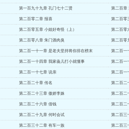
第一百九十九章 孔门七十二贤
第二百章
第二百零二章 报喜
第二百零
第二百零五章 小姐好奇怪（上）
第二百零
第二百零八章 朱门酒肉臭
第二百零
第二百一十一章 是老夫坚持将你排在榜末
第二百一
第二百一十四章 我家彘儿打小就懂事
第二百一
第二百一十七章 说亲
第二百一
第二百二十章 传名
第二百二
第二百二十三章 傲娇李姝
第二百二
第二百二十六章 借钱
第二百二
第二百二十九章 何时会试
第二百三
第二百三十二章 有车一族
第二百三