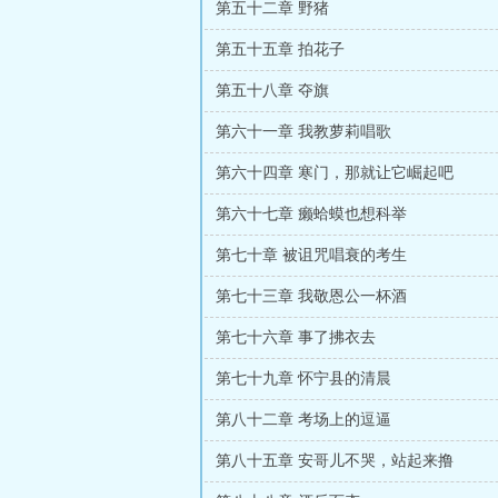
第五十二章 野猪
第五十五章 拍花子
第五十八章 夺旗
第六十一章 我教萝莉唱歌
第六十四章 寒门，那就让它崛起吧
第六十七章 癞蛤蟆也想科举
第七十章 被诅咒唱衰的考生
第七十三章 我敬恩公一杯酒
第七十六章 事了拂衣去
第七十九章 怀宁县的清晨
第八十二章 考场上的逗逼
第八十五章 安哥儿不哭，站起来撸