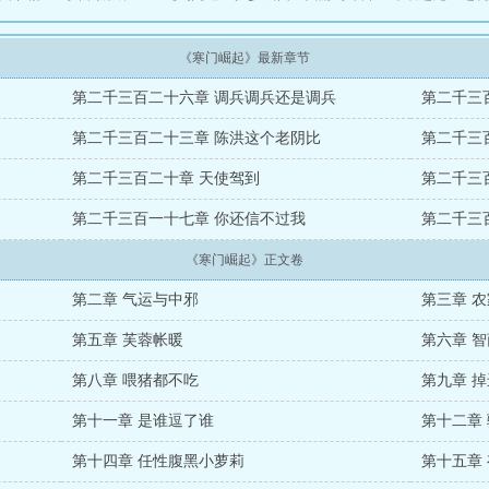
《寒门崛起》最新章节
第二千三百二十六章 调兵调兵还是调兵
第二千三
第二千三百二十三章 陈洪这个老阴比
第二千三
第二千三百二十章 天使驾到
第二千三
第二千三百一十七章 你还信不过我
第二千三
《寒门崛起》正文卷
第二章 气运与中邪
第三章 
第五章 芙蓉帐暖
第六章 
第八章 喂猪都不吃
第九章 
第十一章 是谁逗了谁
第十二章
第十四章 任性腹黑小萝莉
第十五章