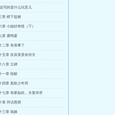
 这写的是什么玩意儿
三章 榜下捉婿
六章 小姐好奇怪（下）
九章 鹿鸣宴
十二章 有喜事了
十五章 良辰美景奈何天
十八章 立碑
十一章 投献
十四章 莫欺少年穷
十七章 有家如此，夫复何求
十章 拜访恩师
十三章 戏姝