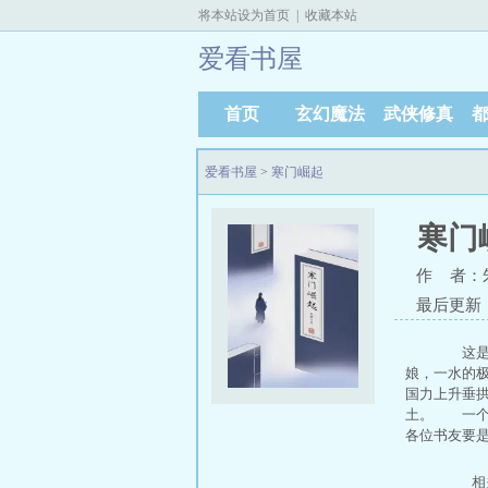
将本站设为首页
|
收藏本站
爱看书屋
首页
玄幻魔法
武侠修真
爱看书屋
>
寒门崛起
寒门
作 者：
最后更新：20
这是一
娘，一水的
国力上升垂
土。 一个
各位书友要
相