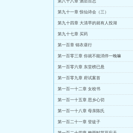
第八十八章 酒后百态
第九十一章 惊仙诗会（三）
第九十四章 大清早的就有人投湖
第九十七章 买药
第一百章 锦衣昼行
第一百零三章 你就不能消停一晚嘛
第一百零六章 东堂榜已悬
第一百零九章 府试案首
第一百一十二章 女校书
第一百一十五章 思乡心切
第一百一十八章 母亲陈氏
第一百二十一章 登徒子
第一百二十四章 梅雨时节至应天