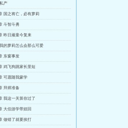
 私产
章 国之将亡，必有萝莉
章 斗智斗勇
章 昨日顽童今复来
 我的萝莉怎么会那么可爱
章 东窗事发
章 鸡飞狗跳家长里短
章 可愿随我蒙学
章 拜师准备
章 我这一关算你过了
章 大伯游学带妞回
章 做错了就要挨打