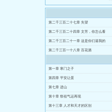
第二千三百二十七章 失望
第二千三百二十四章 文芳，你怎么看
第二千三百二十一章 这是你们逼我的
第二千三百一十八章 百花酒
第一章 寒门之子
第四章 平安让蛋
第七章 进山
第十章 祭祖气运再现
第十三章 人才和天才的区别