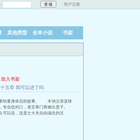
：
用户注册
异
其他类型
全本小说
书架
加入书架
十五章 我可以进了吗
家幼童身体后的故事。 木讷父亲泼辣
股文，专业也对口，谁言寒门再难出贵子。
可以说，这是士大夫自由滋生的沃