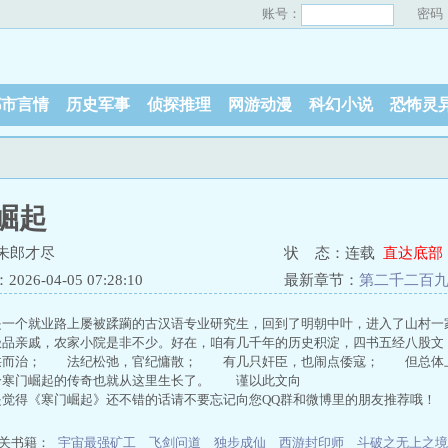
账号：
密码
都市言情
历史军事
侦探推理
网游动漫
科幻小说
恐怖灵
崛起
朱郎才尽
状 态：连载
直达底部
26-04-05 07:28:10
最新章节：
第二千二百九
个就业路上屡被蹂躏的古汉语专业研究生，回到了明朝中叶，进入了山村一
极品亲戚，农家小院是非不少。好在，咱有几千年的历史积淀，四书五经八
拱而治； 法纪松弛，官纪慵散； 有几只奸臣，也闹点倭寇； 但总体上
寒门崛起的传奇也就从这里生长了。 谨以此文向
是觉得《寒门崛起》还不错的话请不要忘记向您QQ群和微博里的朋友推荐哦！
关书籍：
宇宙最强矿工
飞剑问道
独步成仙
西游封印师
斗破之无上之境