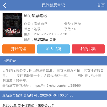
民间禁忌笔记
首页
民间禁忌笔记
作者：青椒肉虾
分类：网游
状态：连载
字数：0
更新：2026-04-04T00:04:38
最新：
第1928章 灵藤
开始阅读
加入书架
我的书架
内容简介
天生蛇瞳恶名传，阴山符法斩妖邪。 三灾六难浑不怕，麻衣神道镇黄
泉。 要问我是哪一个，逍遥天地林十三。 有困难，找十三，
阴阳济世保平安。
最新章节推荐地址：https://m.2kshu.com/shu/25560/
最新章节预览 更新时间：2026-04-04T00:04:38
第2008章 要不你也坐下来歇会儿？