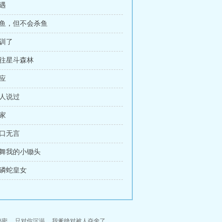
初遇
烤鱼，但不会杀鱼
被训了
前往星斗森林
反应
伟人说过
回家
哑口无言
挥舞我的小锄头
碧磷蛇皇女
秘密
、
只对你沉溺
、
我爹绝对被人夺舍了
、