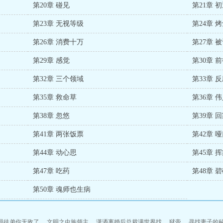
第20章 碰见
第21章 
第23章 无视等级
第24章 
第26章 消费十万
第27章 
第29章 感觉
第30章 
第32章 三个领域
第33章 
第35章 救命草
第36章 
第38章 忽悠
第39章 
第41章 两张饭票
第42章 
第44章 动心思
第45章 
第47章 吃药
第48章 
第50章 魂师也生病
局徒弟你无敌了
、
文明之虫族领主
、
潇洒离婚后总裁满世界找
、
狱帝
、
寻找妻子的