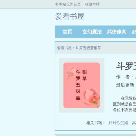
将本站设为首页
|
收藏本站
爱看书屋
首页
玄幻魔法
武侠修真
爱看书屋
>
斗罗五级蓝银草
斗罗
作 者：
最后更新：20
在觉醒
区别就是自己
各位书友要
相关书籍：
只对你沉溺
高