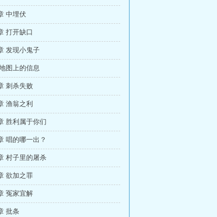
章 中埋伏
章 打开缺口
章 发现小鬼子
 地图上的信息
章 刺杀失败
章 渔翁之利
章 胜利属于你们
章 唱的哪一出？
章 村子里的屠杀
章 欲加之罪
章 冤家宜解
章 批条