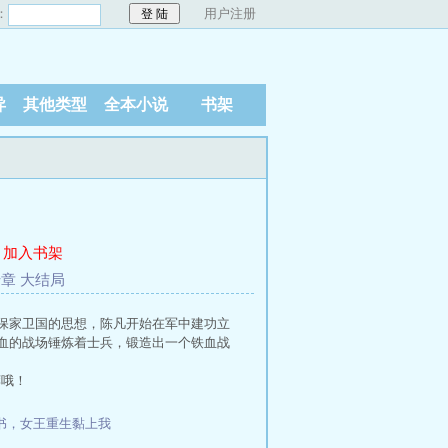
：
用户注册
异
其他类型
全本小说
书架
加入书架
章 大结局
保家卫国的思想，陈凡开始在军中建功立
血的战场锤炼着士兵，锻造出一个铁血战
荐哦！
书，女王重生黏上我