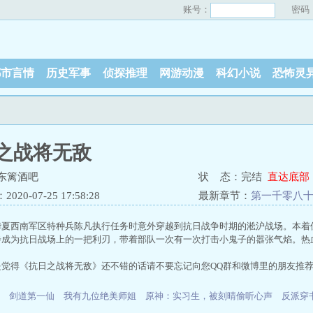
账号：
密码
都市言情
历史军事
侦探推理
网游动漫
科幻小说
恐怖灵
之战将无敌
东篱酒吧
状 态：完结
直达底部
20-07-25 17:58:28
最新章节：
第一千零八十
华夏西南军区特种兵陈凡执行任务时意外穿越到抗日战争时期的淞沪战场。本着
步成为抗日战场上的一把利刃，带着部队一次有一次打击小鬼子的嚣张气焰。热
是觉得《抗日之战将无敌》还不错的话请不要忘记向您QQ群和微博里的朋友推
剑道第一仙
我有九位绝美师姐
原神：实习生，被刻晴偷听心声
反派穿