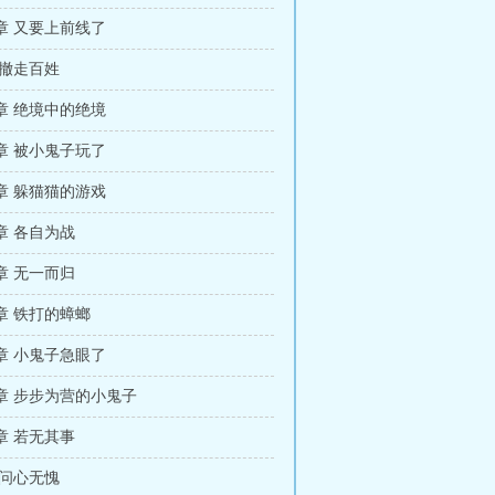
章 又要上前线了
 撤走百姓
章 绝境中的绝境
章 被小鬼子玩了
章 躲猫猫的游戏
章 各自为战
章 无一而归
章 铁打的蟑螂
章 小鬼子急眼了
章 步步为营的小鬼子
章 若无其事
 问心无愧