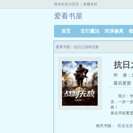
将本站设为首页
|
收藏本站
爱看书屋
首页
玄幻魔法
武侠修真
爱看书屋
>
抗日之战将无敌
抗日
作 者：
最后更新：20
简介：
业，一步一
将！
各位书友要
相关书籍：
医道龙皇