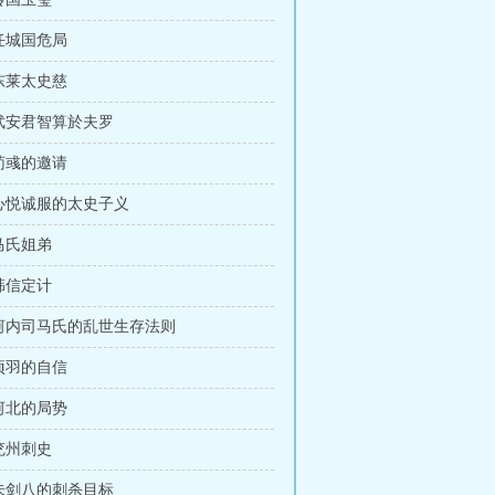
 任城国危局
 东莱太史慈
 武安君智算於夫罗
 荀彧的邀请
 心悦诚服的太史子义
 马氏姐弟
 韩信定计
 河内司马氏的乱世生存法则
 项羽的自信
 河北的局势
 兖州刺史
 朱剑八的刺杀目标