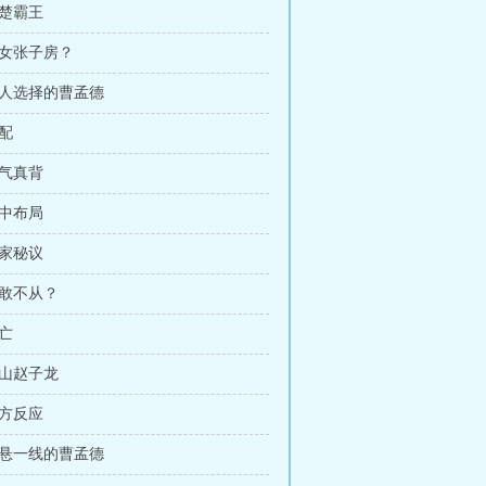
西楚霸王
美女张子房？
无人选择的曹孟德
婚配
运气真背
暗中布局
袁家秘议
谁敢不从？
逃亡
常山赵子龙
各方反应
命悬一线的曹孟德