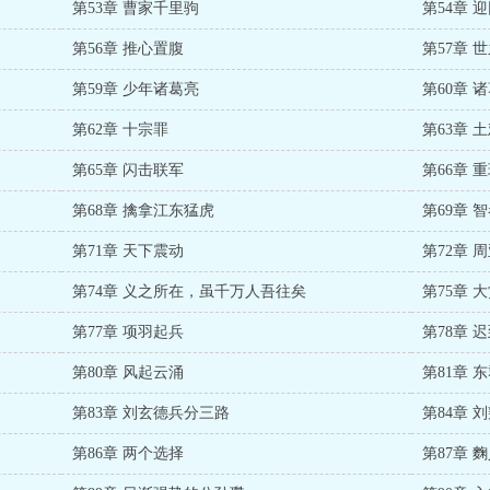
第53章 曹家千里驹
第54章 
第56章 推心置腹
第57章 
第59章 少年诸葛亮
第60章 
第62章 十宗罪
第63章 
第65章 闪击联军
第66章 
第68章 擒拿江东猛虎
第69章 
第71章 天下震动
第72章 
第74章 义之所在，虽千万人吾往矣
第75章 
第77章 项羽起兵
第78章 
第80章 风起云涌
第81章 
第83章 刘玄德兵分三路
第84章 
第86章 两个选择
第87章 