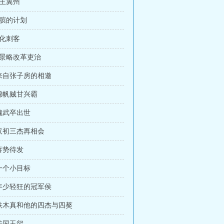
入主冀州
孙膑的计划
感化刺客
王景略改革吏治
 来自张子房的相邀
 锦帆贼甘兴霸
 魏武卒出世
 汉初三杰再相会
 蓄势待发
 一个小目标
 年少轻狂的冠军侯
 铁木真和他的四杰与四獒
 传国玉玺