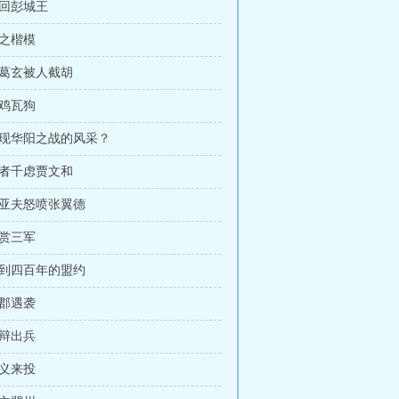
迎回彭城王
世之楷模
诸葛玄被人截胡
土鸡瓦狗
重现华阳之战的风采？
智者千虑贾文和
周亚夫怒喷张翼德
大赏三军
迟到四百年的盟约
东郡遇袭
刘辩出兵
麴义来投