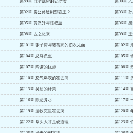
第89章 日渐强势的公孙瓒
第90章 
第92章 袁公路硬刚楚霸王？
第93章 
第95章 黄汉升与陈叔至
第96章 
第98章 古之恶来
第99章 
第101章 张子房与诸葛亮的初次见面
第102章
第104章 忍辱负重
第105章
第107章 陶谦的忧虑
第108章
第110章 怒气爆表的霍去病
第111章
第113章 吴起的计策
第114章
第116章 除恶务尽
第117章
第119章 游牧克星霍去病
第120章
第122章 拳头大才是硬道理
第123章
第125章 出击的刘玄德
第126章