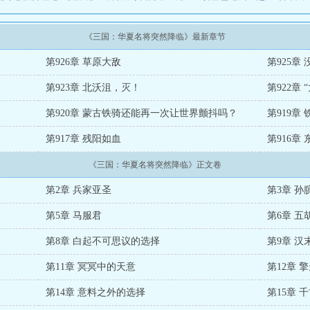
《三国：华夏名将突然降临》最新章节
第926章 草原大敌
第925章
第923章 北沃沮，灭！
第922章
第920章 蒙古铁骑还能再一次让世界颤抖吗？
第919章
第917章 残阳如血
第916章
《三国：华夏名将突然降临》正文卷
第2章 兵家亚圣
第3章 孙
第5章 马服君
第6章 
第8章 白起不可思议的选择
第9章 
第11章 冥冥中的天意
第12章 
第14章 意料之外的选择
第15章 