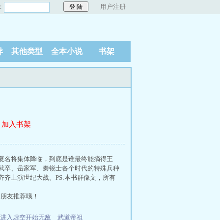
：
用户注册
异
其他类型
全本小说
书架
加入书架
夏名将集体降临，到底是谁最终能摘得王
武卒、岳家军、秦锐士各个时代的特殊兵种
齐上演世纪大战。PS:本书群像文，所有
的朋友推荐哦！
进入虚空开始无敌
武道帝祖