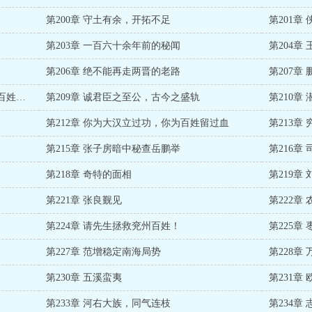
第200章 守土有余，开拓不足
第201章
第203章 一百六十余年前的秘闻
第206章 绝不能再走两晋的老路
第207
第208章 无论时代如何变迁，仁义之君在百姓心中永远第一
第209章 诚君臣之至公，古今之盛轨
第210章
第212章 你为大汉立过功，你为百姓留过血
第213章
第215章 张子房暗中秘查岳鹏举
第216章
第218章 奇特的面相
第219章
第221章 张良觐见
第222章
第224章 请先生拯救兖州百姓！
第225章
第227章 范增稳定南海局势
第228章
第230章 五溪蛮夷
第231章
第233章 河右大族，同气连枝
第234章