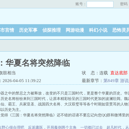
账号：
密码
都市言情
历史军事
侦探推理
网游动漫
科幻小说
恐怖灵
：华夏名将突然降临
旗鼓相当
状 态：连载
直达底部
26-04-05 11:39:22
最新章节：
第849章 游说
神器之中的禁忌之力被释放，改变的不只是三国时代，更是整个华夏的历史。华
…历史名将纷纷来到三国时代，让原本精彩纷呈的三国时代更加的波澜壮阔。魏
仙、霸王、兵家亚圣、战国四大名将、大汉双璧等等各个时期如雷贯耳的人物齐
都以历史为主。
是觉得《三国：华夏名将突然降临》还不错的话请不要忘记向您QQ群和微博里
点野心很合理吧
反派庸医，开局毒倒两个主角
一切都已过去
超凡时代，从