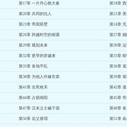
第17章 一片丹心救大秦
第18章 
第20章 共同的仇人
第21章 
第23章 帝国双壁
第24章 
第26章 跨越时空的相遇
第27章 
第29章 规划未来
第30章 
第32章 更早的穿越者
第33章 
第35章 各地平乱
第36章 
第38章 为他人作嫁衣裳
第39章 
第41章 生死攸关
第42章 
第44章 占据南阳
第45章 
第47章 汉末义士臧子源
第48章 
第50章 岳父唐瑁
第51章 