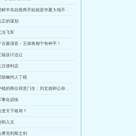
第165章 朝鲜半岛自殷商开始就是华夏大地不可分割的一部分
 法正的谋划
 无当飞军
章 千古最强音：王侯将相宁有种乎！
 王猛设计边让
 大汉便利店
 废除幽州人丁税
第186章 卢植的两位得意门生：刘玄德和公孙伯圭
 军事化训练
 改变天下格局？
 刘和入京
 达摩克利斯之剑