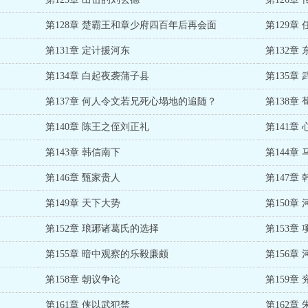
第128章 楚霸王和章少府四百年后再会面
第129章
第131章 定计援河东
第132章
第134章 白起夜袭蒲子县
第135章
第137章 何人令文若兄死心塌地的追随？
第138章
第140章 陈王之侄刘正礼
第141章
第143章 韩信南下
第144章
第146章 甄家贵人
第147章
第149章 天下大势
第150章
第152章 琅琊诸葛氏的选择
第153章
第155章 暗中观察的乐毅廉颇
第156章
第158章 朝议争论
第159章
第161章 侠以武犯禁
第162章