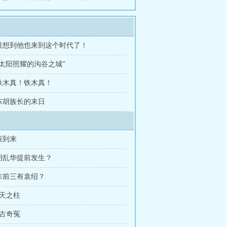
 没想到他也来到这个时代了！
 “太阳照耀的沟谷之城”
 铁木真！铁木真！
 东胡族长的末日
膑到来
五胡乱华提前发生？
汉末前三有袁绍？
擎天之柱
千古奇冤