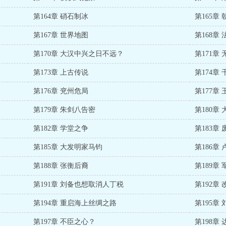
第164章 硝石制冰
第167章 世界地图
第168章
第170章 大汉中兴之日不远？
第171章
第173章 上古传说
第174
第176章 兖州危局
第177章
第179章 朱剑八告密
第180章
第182章 学堂之争
第183章
第185章 大发明家马钧
第188章 张衡后裔
第189章
第191章 刘备也想取消人丁税
第192章
第194章 重启海上丝绸之路
第195章
第197章 不臣之心？
第198章