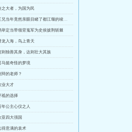
 侠之大者，为国为民
第204章 王兄当年竟然亲眼目睹了都江堰的竣工？
章 鹏举定当带领背嵬军为史侯披荆斩棘
 潜龙入海，鸟上青天
 穷则独善其身，达则壮大其族
 司马懿奇怪的梦境
 刘辩的老师？
 农业大才
 枣祗的选择
 万年公主心仪之人
 欧亚四大强国
 志得意满的袁术