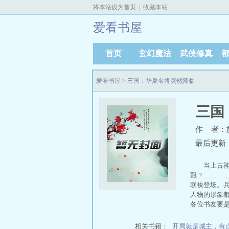
将本站设为首页
|
收藏本站
爱看书屋
首页
玄幻魔法
武侠修真
爱看书屋
>
三国：华夏名将突然降临
三国
作 者：
最后更新：20
当上古
冠？………
联袂登场。兵
人物的形象
各位书友要
相关书籍：
开局就是城主，有